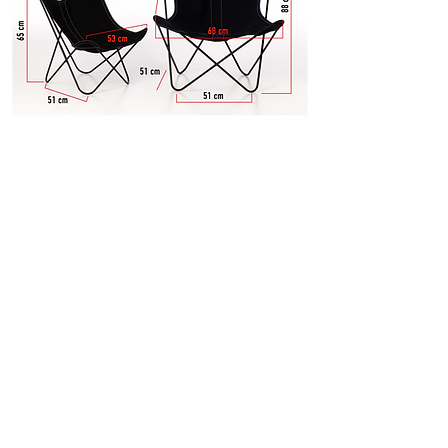
Quelle sont les dimensions de la
structure AA et BB?
Sur la photo, le modèle enfant (BB) est à
gauche et le AA (modèle adulte est à
droite)
Je n'arrive pas à monter ma structure