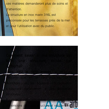
ces matières demanderont plus de soins et
d'attention.
La structure en inox marin 316L est
préconisée pour les terrasses près de la mer
et pour l'utilisation avec du public.
Comment savoir si ma structure est
bien une structure éditée par
Airborne?
Entre 1952 et 1970 environ
, la structure
Airborne était en un seul morceau (sans
manchons) et les housses AA actuelles
s'adaptent parfaitement à ces anciennes
structures.
Pour plus de précisions : prendre les
dimensions de votre structure
et vérifier avec