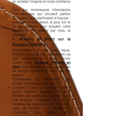
on acheter l'original en toute confiance
?
Face aux nombreuses informations
contradictoires qui circulent parfois
sur le web, une clarification s'impose :
le moyen le plus direct, le plus sûr et
le plus complet pour acquérir votre
fauteuil est de passer par nous, le
fabricant.
1. Achetez en direct sur la
Boutique Officielle
Contrairement à une idée reçue,
Airborne ne vend pas uniquement via
des intermédiaires. Nous avons
ouvert notre
Boutique Officielle en
ligne
pour permettre aux passionnés
de design d'acheter en direct de nos
ateliers.
Commander sur airborne.fr, c'est
profiter d'avantages exclusifs :
L'accès à toute la collection : Alors
qu'un magasin physique ne peut
stocker que quelques modèles, notre
site propose l'intégralité de nos 60
modèles de housses (cuir, lin, coton,
peau de mouton...) et toutes nos
structures (inox marin, acier