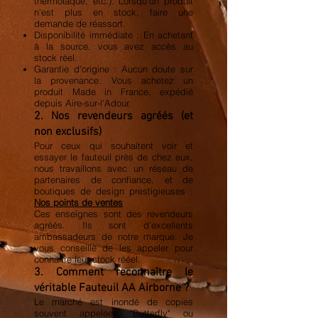
thermolaqué, etc.). Lorsqu'un produit
n'est plus en stock, faire une
demande de réassort.
Disponibilité immédiate : En achetant
à la source, vous avez accès au
stock réel.
Garantie d'origine : Aucun doute sur
la provenance. Vous achetez un
produit Made in France, expédié
depuis Aire-sur-l'Adour.
2. Nos revendeurs agréés (et
non exclusifs)
Pour ceux qui souhaitent voir et
essayer le fauteuil près de chez eux,
nous travaillons avec un réseau de
partenaires de confiance, et de
boutiques de design prestigieuses :
Nos points de ventes
Ces enseignes sont des revendeurs
agréés. Ils sont d'excellents
ambassadeurs de notre marque. Je
vous conseille de les appeler pour
connaitre leur stock rééel.
3. Comment reconnaître le
véritable Fauteuil AA Airborne ?
Le marché est inondé de copies
souvent appelées "Butterfly" ou