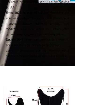
les cotes en suivant ce lien :
Les dimensions
du AA
Entre 1970 et aujourd'hui
, les structures AA
sont en 4 parties :
un socle, deux oreilles et 4
manchons. Depuis quelques années, nous
rééditons aussi la structure en 1 seule pièce
qui est aussi gravée à l'arrière de la pièce.
Depuis 2011
, elles sont gravées à l'arrière du
socle
AA suivi de l'année de fabrication.
Le plus important est de mesurer votre
structure,
si vous avez un doute sur l'origine.