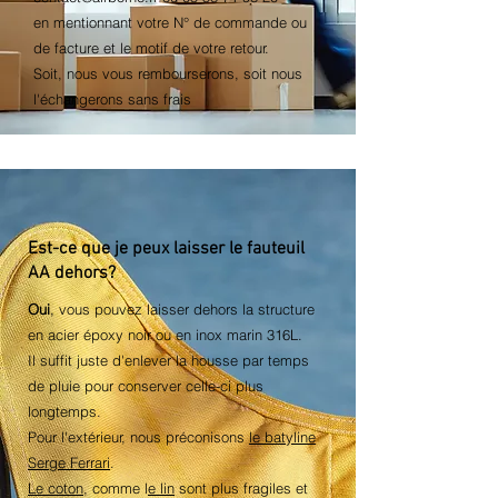
en mentionnant votre N° de commande ou
de facture
et le motif de votre retour.
Soit, nous vous rembourserons, soit nous
l'échangerons sans frais
Est-ce que je peux laisser le fauteuil
AA dehors?
Oui
, vous pouvez laisser dehors la structure
en acier époxy noir ou en inox marin 316L.
Il suffit juste d'enlever la housse par temps
de pluie pour conserver celle-ci plus
longtemps.
Pour l'extérieur, nous préconisons
le batyline
Serge Ferrari
.
Le coton
, comme l
e lin
sont plus fragiles et