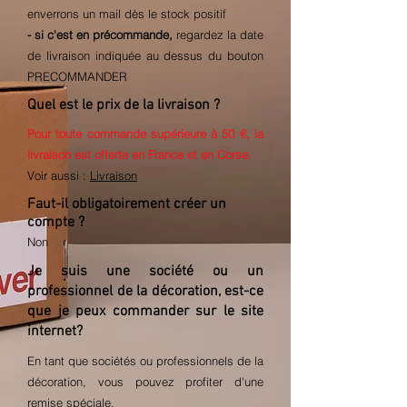
enverrons un mail dès le stock positif
- si c'est en
précommande
,
regardez la date
de livraison indiquée au dessus du bouton
PRECOMMANDER
Quel est le prix de la livraison ?
Pour toute commande supérieure à 50 €,
la
livraison est offerte en France et en Corse.
Voir aussi :
Livraison
Faut-il obligatoirement créer un
compte ?
Non
Je suis une société ou un
professionnel de la décoration, est-ce
que je peux commander sur le site
internet?
En tant que sociétés ou professionnels de la
décoration,
vous pouvez profiter d'une
remise spéciale.