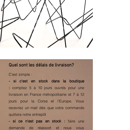
Il est conseillé de ne plus le démonter
après son installation
Voir aussi :
La notice
Soit en 1 seule pièce
depuis 2024 (sans
manchons) :
les structures
Quel sont les délais de livraison?
C'est simple :
- si c'est en stock dans la boutique
:
comptez 5 à 10 jours ouvrés pour une
livraison en France métropolitaine
et 7 à 12
jours pour la Corse et l'Europe. Vous
recevrez un mail dès que votre commande
quittera notre entrepôt
- si ce n'est pas en stock :
faire une
demande de réassort et nous vous