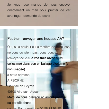
Je vous recommande de nous envoyer
directement un mail pour profiter de cet
avantage :
demande de devis
Peut-on renvoyer une housse AA?
Oui, si la couleur ou la matière de la housse
ne vous convient pas, vous pouvez
renvoyer celle-ci
à vos frais (avec suivi
colissimo) dans son emballage d'origine (et
non usagée)
à notre adresse
AIRBORNE
222 Zac de Peyran
40800 Aire sur l'Adour
Merci de nous prévenir en amont par mail
ou par téléphone
contact@airborne.fr
ou
05 58 71 98 20