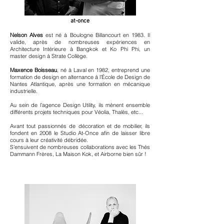
at-once
Nelson Alves
est né à Boulogne Billancourt en 1983. Il
valide, après de nombreuses expériences en
Architecture Intérieure à Bangkok et Ko Phi Phi, un
master design à Strate Collège.
Maxence Boisseau
, né à Laval en 1982, entreprend une
formation de design en alternance à l’École de Design de
Nantes Atlantique, après une formation en mécanique
industrielle.
Au sein de l’agence Design Utility, ils mènent ensemble
différents projets techniques pour Véolia, Thalès, etc...
Avant tout passionnés de décoration et de mobilier, ils
fondent en 2008 le Studio At-Once afin de laisser libre
cours à leur créativité débridée.
S’ensuivent de nombreuses collaborations avec les Thés
Dammann Frères, La Maison Kok, et Airborne bien sûr !