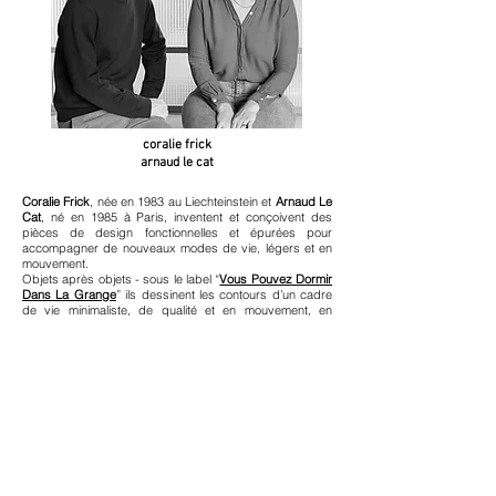
coralie frick
arnaud le cat
Coralie Frick
, née en 1983 au Liechteinstein et
Arnaud Le
Cat
, né en 1985 à Paris, inventent et conçoivent des
pièces de design fonctionnelles et épurées pour
accompagner de nouveaux modes de vie, légers et en
mouvement.
Objets après objets - sous le label “
Vous Pouvez Dormir
Dans La Grange
” ils dessinent les contours d’un cadre
de vie minimaliste, de qualité et en mouvement, en
s’inscrivant dans une démarche de fabrication française.
Ainsi, ils réinventent avec exigence les objets du
quotidien pour les rendre intemporels et évidents avec
un esthétisme épuré qui suit la fonction.
éditeur du fauteuil AA depuis 1951