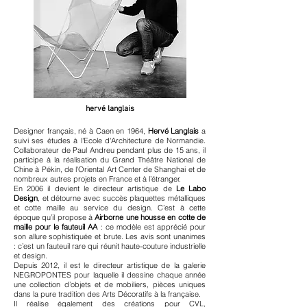
hervé langlais
Designer français, né à Caen en 1964,
Hervé Langlais
a
suivi ses études à l'Ecole d'Architecture de Normandie.
Collaborateur de Paul Andreu pendant plus de 15 ans, il
participe à la réalisation du Grand Théâtre National de
Chine à Pékin, de l'Oriental Art Center de Shanghai et de
nombreux autres projets en France et à l’étranger.
En 2006 il devient le directeur artistique de
Le Labo
Design
, et détourne avec succès plaquettes métalliques
et cotte maille au service du design. C’est à cette
époque qu’il propose à
Airborne une housse en cotte de
maille pour le fauteuil AA
: ce modèle est apprécié pour
son allure sophistiquée et brute. Les avis sont unanimes
: c’est un fauteuil rare qui réunit haute-couture industrielle
et design.
Depuis 2012, il est le directeur artistique de la galerie
NEGROPONTES pour laquelle il dessine chaque année
une collection d’objets et de mobiliers, pièces uniques
dans la pure tradition des Arts Décoratifs à la française.
Il réalise également des créations pour CVL,