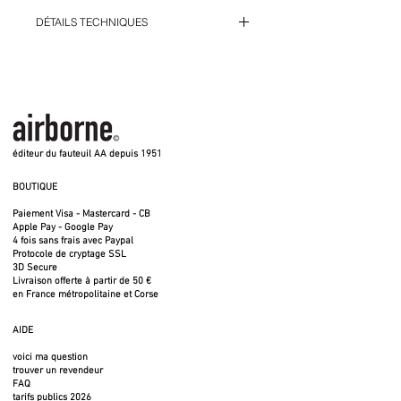
Chaque modèle est unique - Vendue
DÉTAILS TECHNIQUES
sans structure AA
CHOIX DES MODELES SUR
Cuir de peau de vache mm traité avec un
DEMANDE
tannage végétal, découpé et cousu en 4
morceaux.
Cuir d'origine européenne - Tannage
Elles se vendent séparément de la
végétal - Certification Reach -
structure.
Housse cousue en Espagne
Les coutures sont garanties à vie
éditeur du fauteuil AA depuis 1951
BOUTIQUE
Paiement Visa - Mastercard - CB
Apple Pay - Google Pay
4 fois sans frais avec Paypal
Protocole de cryptage SSL
3D Secure
Livraison offerte à partir de 50 €
en France métropolitaine et Corse
AIDE
voici ma question
trouver un revendeur
FAQ
tarifs publics 2026