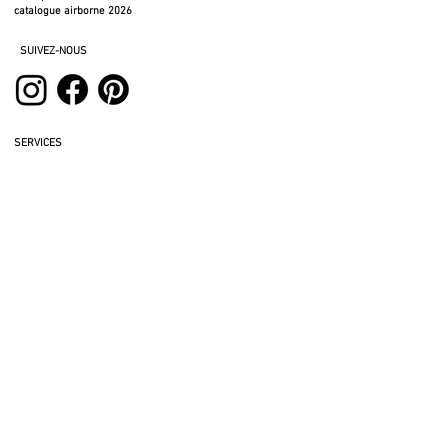
catalogue airborne 2026
SUIVEZ-NOUS
SERVICES
espace pro
espace presse
espace location
photos à télécharger
fichiers 3D
mentions légales
politique de confidentialité
politique de retour
CVG BTC
cookies
CGV BTB
DONNEZ NOUS VOTRE AVIS
PARRAINEZ UN AMI ET OBTENEZ UNE REDUCTION