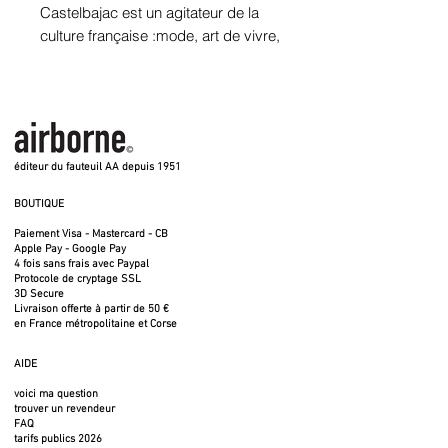
Castelbajac est un agitateur de la
culture française :mode, art de vivre,
collages, mobilier... Tout ce qui
passe entre ses mains s’enrichit de
poésie, grâce à une palette de
couleurs restreinte et une
imagination sans limite. À travers
éditeur du fauteuil AA depuis 1951
son regard bleu, malicieux, il
bouscule les formes d’hier tout en
BOUTIQUE
respectant l’histoire et écrit "notre
Paiement Visa - Mastercard - CB
monde de demain". Nous avions
Apple Pay - Google Pay
envie de lui confier une housse
4 fois sans frais avec Paypal
Protocole de cryptage SSL
blanche et quelques crayons. Voici
3D Secure
l'envolée qu'il nous propose... elle
Livraison offerte à partir de 50 €
en France métropolitaine et Corse
est sensible, poétique et décalée,
tout ce que nous aimons.»
AIDE
Dessin exclusif de Jean-Charles de
voici ma question
Castelbajac pour le fauteuil AA by
trouver un revendeur
Airborne
FAQ
tarifs publics 2026