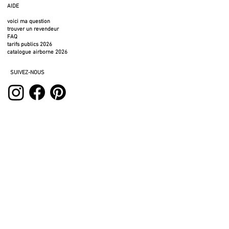
AIDE
voici ma question
trouver un revendeur
FAQ
tarifs publics 2026
catalogue airborne 2026
SUIVEZ-NOUS
SERVICES
espace pro
espace presse
espace location
photos à télécharger
fichiers 3D
mentions légales
politique de confidentialité
politique de retour
CVG BTC
cookies
CGV BTB