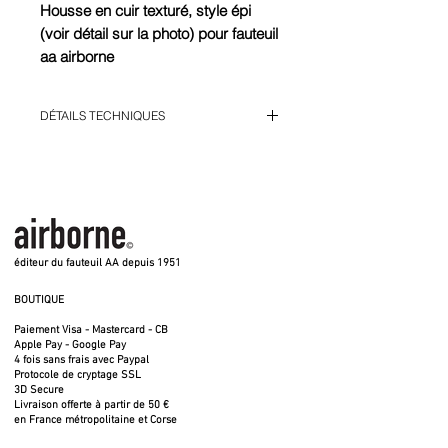
Housse en cuir texturé, style épi
(voir détail sur la photo) pour fauteuil
aa airborne
Fin de série modèle d'exposition -
Comme neuve
DÉTAILS TECHNIQUES
Tannage végétal. Les coutures sont
garanties à vie. Cuir de 3,5 mm
Cuir de 3,5 mm traité avec un tannage
végétal, découpé et cousu en 4 morceaux.
Elles se vendent séparément de la
structure.
éditeur du fauteuil AA depuis 1951
BOUTIQUE
Paiement Visa - Mastercard - CB
Apple Pay - Google Pay
4 fois sans frais avec Paypal
Protocole de cryptage SSL
3D Secure
Livraison offerte à partir de 50 €
en France métropolitaine et Corse