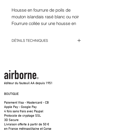
Housse en fourrure de poils de
mouton islandais rasé blanc ou noir
Fourrure collée sur une housse en
acrylique Sunbrella noire ou blanche
Dépoussierer et secouer la
DÉTAILS TECHNIQUES
régulièrement
Un moelleux exceptionnel car la fourrure
est très épaisse.
Au début, la housse peut laisser quelques
poils mais s'aténue au fil du temps. Secouer
régulièrement.
éditeur du fauteuil AA depuis 1951
BOUTIQUE
Paiement Visa - Mastercard - CB
Apple Pay - Google Pay
4 fois sans frais avec Paypal
Protocole de cryptage SSL
3D Secure
Livraison offerte à partir de 50 €
en France métropolitaine et Corse