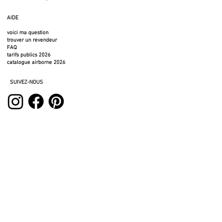
AIDE
voici ma question
trouver un revendeur
FAQ
tarifs publics 2026
catalogue airborne 2026
SUIVEZ-NOUS
SERVICES
espace pro
espace presse
espace location
photos à télécharger
fichiers 3D
mentions légales
politique de confidentialité
politique de retour
CVG BTC
cookies