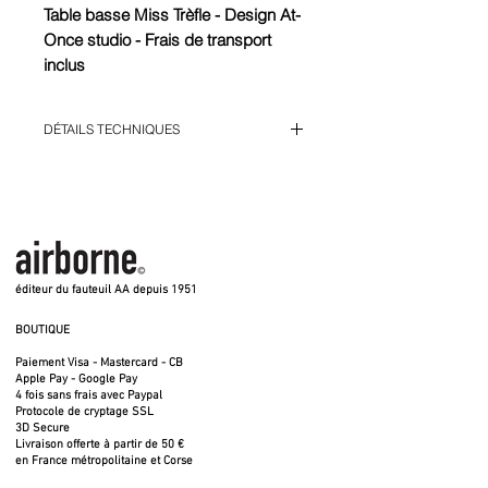
Table basse Miss Trèfle - Design At-
Once studio - Frais de transport
inclus
Diamètre 70 cm - Hauteur 36 cm -
DÉTAILS TECHNIQUES
Poids 12 kgs
Structure en fil d'acier de 12 mm - 3
3 plateaux en chêne massif
plateaux fixes en chêne massif
Diamètre 70 cm - Hauteur 36 cm
Livrée dans un carton sur palette
épaisseur 18 mm
Plateaux fixes
Fabriquée entièrement en France
Existe en modèle L et XXL
- Usage intérieur
A intégré la Collection du Mobilier
éditeur du fauteuil AA depuis 1951
National Français
BOUTIQUE
Chaque pièce est unique - Le fil du
bois se suit sur les 3 plateaux
Paiement Visa - Mastercard - CB
Apple Pay - Google Pay
Peut se glisser dans la grande table
4 fois sans frais avec Paypal
Protocole de cryptage SSL
Miss Trèfle XXL (vendue à part)
3D Secure
La livraison est effective par
Livraison offerte à partir de 50 €
en France métropolitaine et Corse
Kuehne&Nagel au rez-de-chaussée