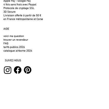
Apple Pay - Google Pay
fabriqué en France
4 fois sans frais avec Paypal
Protocole de cryptage SSL
3D Secure
Livraison offerte à partir de 50 €
en France métropolitaine et Corse
AIDE
voici ma question
trouver un revendeur
FAQ
tarifs publics 2026
catalogue airborne 2026
SUIVEZ-NOUS
SERVICES
espace pro
espace presse
espace location
photos à télécharger
fichiers 3D