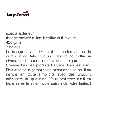
spécial extérieur
tissage breveté alliant batyline et fil texturé
450 g/m2
7 coloris
Le tissage breveté d’Elios allie la performance et la
durabilité de Batyline à un fil texturé pour offrir un
niveau de douceur et de résistance unique.
Comme tous les produits Batyline, Elios est sans
Phtalates pour garantir une expérience saine. Il se
nettoie en toute simplicité avec des produits
ménagers du quotidien. Vous profiterez ainsi en
toute sérénité et en toute saison de votre fauteuil
AA. Il est quand même conseillé de le rentrer l'hiver
pour prolonger la vie de votre housse dans le
temps.
7 COULEURS DISPONIBLES :
Blush, Brume, Ciel, Lichen, Sous-Bois, Bleu nuit,
Anthracite
637 € TTC avec une structure époxy noire
démontable
Chaque housse est signée AA by Airborne, marque