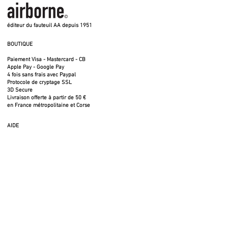
éditeur du fauteuil AA depuis 1951
BOUTIQUE
Paiement Visa - Mastercard - CB
Apple Pay - Google Pay
4 fois sans frais avec Paypal
Protocole de cryptage SSL
3D Secure
Livraison offerte à partir de 50 €
en France métropolitaine et Corse
AIDE
voici ma question
trouver un revendeur
FAQ
tarifs publics 2026
catalogue airborne 2026
SUIVEZ-NOUS