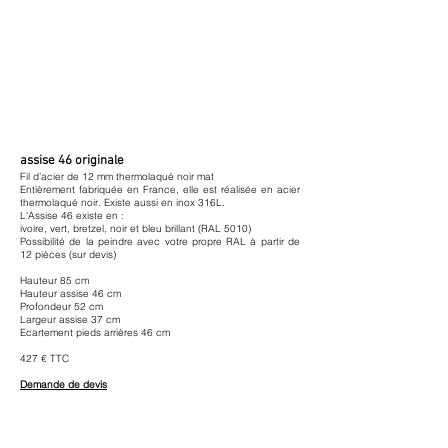
assise 46 originale
Fil d’acier de 12 mm thermolaqué noir mat
Entièrement fabriquée en France, elle est réalisée en acier
thermolaqué noir. Existe aussi en inox 316L.
L'Assise 46 existe en :
ivoire, vert, bretzel, noir et bleu brillant (RAL 5010)
Possibilité de la peindre avec votre propre RAL à partir de
12 pièces (sur devis)
Hauteur 85 cm
Hauteur assise 46 cm
Profondeur 52 cm
Largeur assise 37 cm
Ecartement pieds arrières 46 cm
427 € TTC
Demande de devis