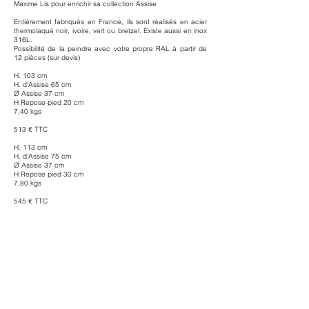
Maxime Lis pour enrichir sa collection Assise
Entièrement fabriqués en France, ils sont réalisés en acier
thermolaqué noir, ivoire, vert ou bretzel. Existe aussi en inox
316L.
Possibilité de la peindre avec votre propre RAL à partir de
12 pièces (sur devis)
H. 103 cm
H. d’Assise 65 cm
Ø Assise 37 cm
H Repose-pied 20 cm
7,40 kgs
513 € TTC
H. 113 cm
H. d’Assise 75 cm
Ø Assise 37 cm
H Repose pied 30 cm
7,80 kgs
545 € TTC