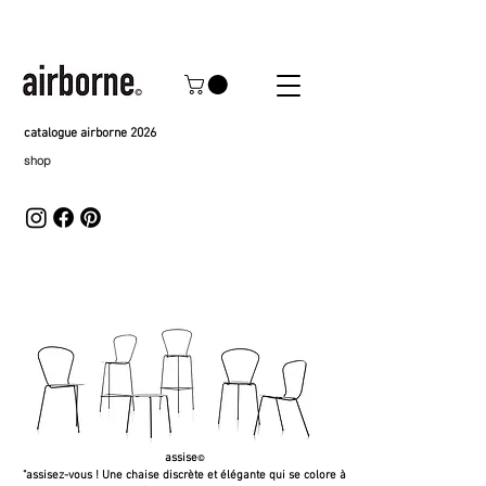
catalogue airborne 2026
shop
assise
©
"assisez-vous ! Une chaise discrète et élégante qui se colore à