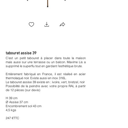
tabouret assise 39
C’est un petit tabouret à placer dans toute la maison
mais aussi sur une terrasse ou un balcon. Maxime Lis a
supprimé le superflu tout en gardant l’esthétique brute.
Entièrement fabriqué en France, il est réalisé en acier
thermolaqué noir. Existe aussi en inox 316L.
Le tabouret assise 39 existe en : ivoire, vert, bretzel, noir
Possibilité de la peindre avec votre propre RAL à partir
de 12 pièces (sur devis)
H 39 cm
Ø Assise 37 cm
Encombrement sol 43 cm
4,5 kgs
247 €TTC