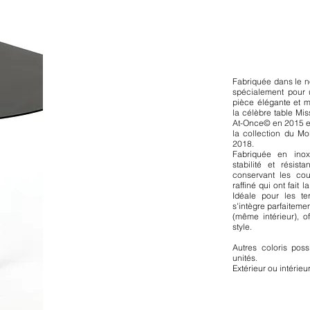
Fabriquée dans le n
spécialement pour un
pièce élégante et 
la célèbre table Mis
At-Once© en 2015 et
la collection du Mo
2018.
Fabriquée en inox
stabilité et résis
conservant les cou
raffiné qui ont fait
Idéale pour les ter
s'intègre parfaiteme
(même intérieur), of
style.
Autres coloris poss
unités.
Extérieur ou intérieu