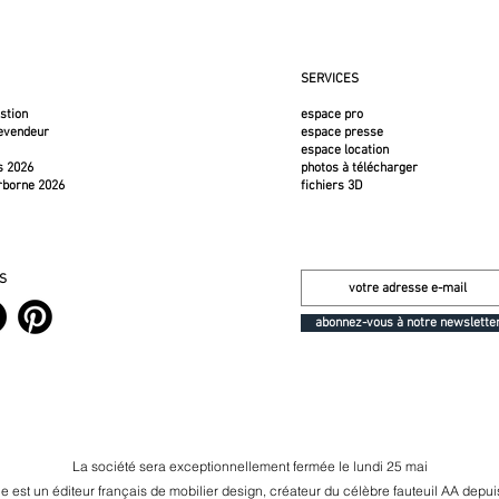
SERVICES
estion
espace pro
revendeur
espace presse
espace location
s 2026
photos à télécharger
rborne 2026
fichiers 3D
S
abonnez-vous à notre newslette
La société sera exceptionnellement fermée le lundi 25 mai
e est un éditeur français de mobilier design, créateur du célèbre fauteuil AA depu