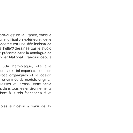
ord-ouest de la France, conçue
e utilisation extérieure, cette
moderne est une déclinaison de
s Trèfle© dessinée par le studio
 présente dans le catalogue de
bilier National Français depuis
 304 thermolaqué, elle allie
tance aux intempéries, tout en
rbes organiques et le design
 la renommée du modèle original.
rasses et jardins, cette table
nt dans tous les environnements
frant à la fois fonctionnalité et
ibles sur devis à partir de 12
r