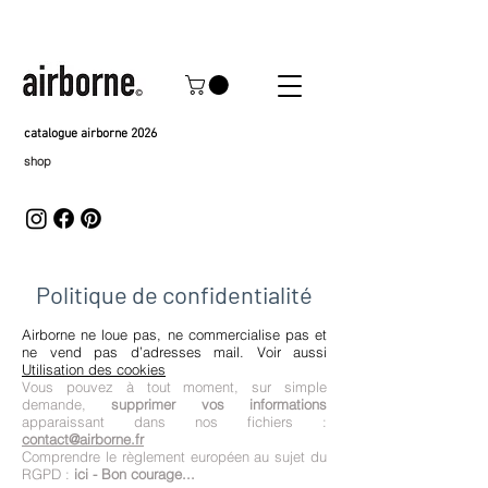
catalogue airborne 2026
shop
Politique de confidentialité
Airborne ne loue pas, ne commercialise pas et
ne vend pas d’adresses mail. Voir aussi
Utilisation des cookies
Vous pouvez à tout moment, sur simple
demande,
supprimer vos informations
apparaissant dans nos fichiers :
contact@airborne.fr
Comprendre le règlement européen au sujet du
RGPD :
ici - Bon courage...