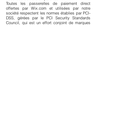
Toutes les passerelles de paiement direct
offertes par Wix.com et utilisées par notre
société respectent les normes établies par PCI-
DSS, gérées par le PCI Security Standards
Council, qui est un effort conjoint de marques
telles que Visa, MasterCard, American Express
et Discover. Les exigences PCI-DSS aident à
assurer la gestion sécurisée des informations
de carte de crédit par notre plateforme et ses
fournisseurs de services.
Afin de vous proposer les options de paiement
de Klarna, nous pourrions être amenés à
transmettre à Klarna vos données personnelles
comprenant vos coordonnées et les détails de
votre commande, afin que Klarna puisse
évaluer si vous remplissez les conditions
requises pour en bénéficier et adapter ces
dernières à vos besoins. Vos données
personnelles transférées seront traitées
conformément la
politique de confidentialité de
Klarna
”
Pour consulter la politique de confidentialité de
Wix, cliquez
ici.
Article 8 - Durée de conservation des
Données