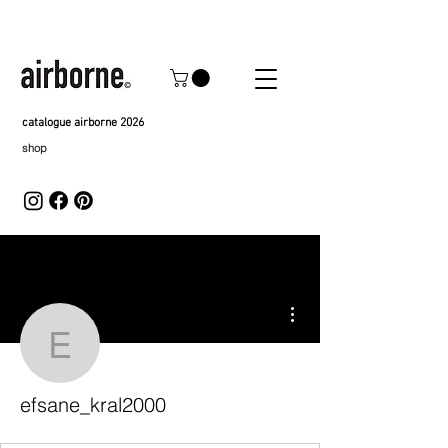
catalogue airborne 2026
shop
Plus d'actions
efsane_kral2000
efsane_kral2000