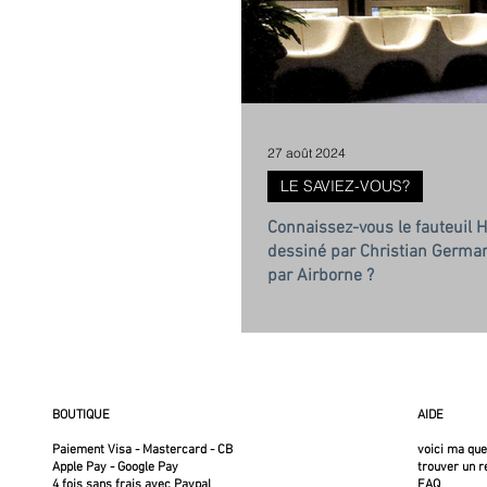
27 août 2024
LE SAVIEZ-VOUS?
Connaissez-vous le fauteuil H
dessiné par Christian German
par Airborne ?
BOUTIQUE
AIDE
Paiement Visa - Mastercard - CB
voici ma qu
Apple Pay - Google Pay
trouver un 
4 fois sans frais avec Paypal
FAQ