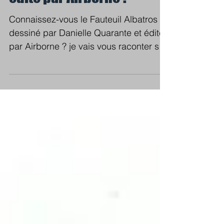
par Danielle Quarante et
édité par Airborne ?
Connaissez-vous le Fauteuil Albatros
dessiné par Danielle Quarante et édité
par Airborne ? je vais vous raconter son
histoire...