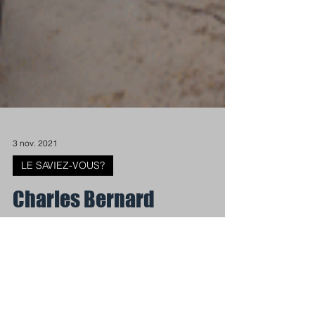
3 nov. 2021
LE SAVIEZ-VOUS?
Charles Bernard
Charles Bernard, avant de racheter la
société Airborne en 1951, était un
décorateur indépendant....