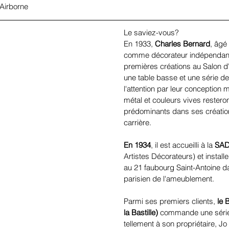
 Airborne
Le saviez-vous?
En 1933, 
Charles Bernard
, âgé 
comme décorateur indépendant.
premières créations au Salon d
une table basse et une série de 
l'attention par leur conception m
métal et couleurs vives restero
prédominants dans ses création
carrière.
En 1934
, il est accueilli à la 
SA
Artistes Décorateurs) et install
au 21 faubourg Saint-Antoine da
parisien de l'ameublement.
Parmi ses premiers clients, 
le 
la Bastille)
 commande une série 
tellement à son propriétaire, Jo 