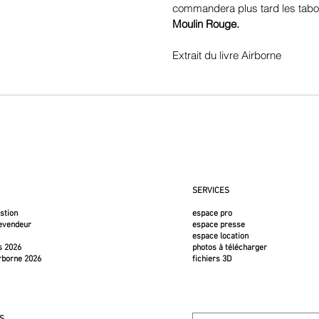
commandera plus tard les tabo
Moulin Rouge.
Extrait du livre Airborne
SERVICES
estion
espace pro
revendeur
espace presse
espace location
s 2026
photos à télécharger
rborne 2026
fichiers 3D