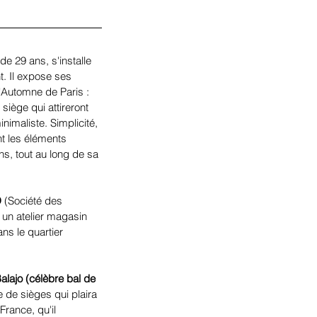
de 29 ans, s'installe 
 Il expose ses 
'Automne de Paris : 
siège qui attireront 
inimaliste. Simplicité, 
nt les éléments 
s, tout au long de sa 
D
 (Société des 
e un atelier magasin 
ns le quartier 
Balajo (célèbre bal de 
de sièges qui plaira 
France, qu'il 